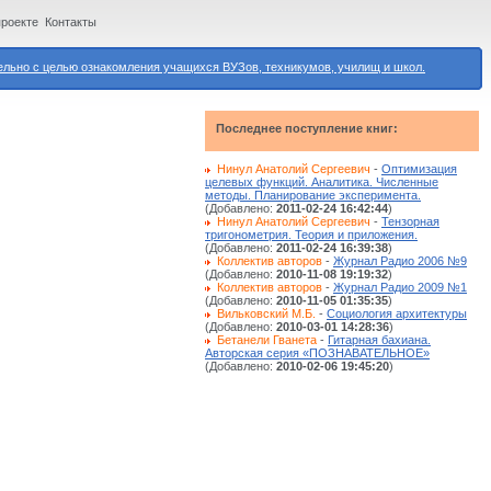
проекте
Контакты
ьно с целью ознакомления учащихся ВУЗов, техникумов, училищ и школ.
Последнее поступление книг:
Нинул Анатолий Сергеевич
-
Оптимизация
целевых функций. Аналитика. Численные
методы. Планирование эксперимента.
(Добавлено:
2011-02-24 16:42:44
)
Нинул Анатолий Сергеевич
-
Тензорная
тригонометрия. Теория и приложения.
(Добавлено:
2011-02-24 16:39:38
)
Коллектив авторов
-
Журнал Радио 2006 №9
(Добавлено:
2010-11-08 19:19:32
)
Коллектив авторов
-
Журнал Радио 2009 №1
(Добавлено:
2010-11-05 01:35:35
)
Вильковский М.Б.
-
Социология архитектуры
(Добавлено:
2010-03-01 14:28:36
)
Бетанели Гванета
-
Гитарная бахиана.
Авторская серия «ПОЗНАВАТЕЛЬНОЕ»
(Добавлено:
2010-02-06 19:45:20
)