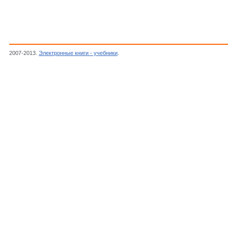
2007-2013.
Электронные книги - учебники
.
Агранович В.М., Теория Экситонов