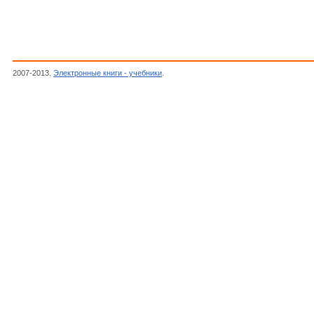
2007-2013.
Электронные книги - учебники
.
Автор неизвестен, Журнал "Радиоконстр