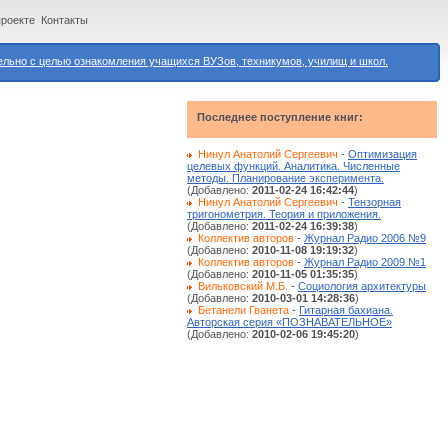
проекте
Контакты
ьно с целью ознакомления учащихся ВУЗов, техникумов, училищ и школ.
Последнее поступление книг:
Нинул Анатолий Сергеевич
-
Оптимизация
целевых функций. Аналитика. Численные
методы. Планирование эксперимента.
(Добавлено:
2011-02-24 16:42:44
)
Нинул Анатолий Сергеевич
-
Тензорная
тригонометрия. Теория и приложения.
(Добавлено:
2011-02-24 16:39:38
)
Коллектив авторов
-
Журнал Радио 2006 №9
(Добавлено:
2010-11-08 19:19:32
)
Коллектив авторов
-
Журнал Радио 2009 №1
(Добавлено:
2010-11-05 01:35:35
)
Вильковский М.Б.
-
Социология архитектуры
(Добавлено:
2010-03-01 14:28:36
)
Бетанели Гванета
-
Гитарная бахиана.
Авторская серия «ПОЗНАВАТЕЛЬНОЕ»
(Добавлено:
2010-02-06 19:45:20
)