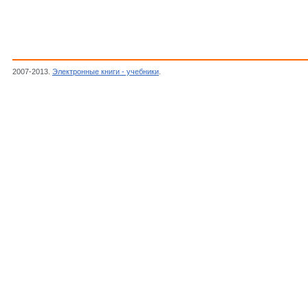
2007-2013.
Электронные книги - учебники
.
Автор неизвестен, Журнал "Радиоконстр