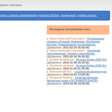
проекте
Контакты
ьно с целью ознакомления учащихся ВУЗов, техникумов, училищ и школ.
Последнее поступление книг:
Нинул Анатолий Сергеевич
-
Оптимизация
целевых функций. Аналитика. Численные
методы. Планирование эксперимента.
(Добавлено:
2011-02-24 16:42:44
)
Нинул Анатолий Сергеевич
-
Тензорная
тригонометрия. Теория и приложения.
(Добавлено:
2011-02-24 16:39:38
)
Коллектив авторов
-
Журнал Радио 2006 №9
(Добавлено:
2010-11-08 19:19:32
)
Коллектив авторов
-
Журнал Радио 2009 №1
(Добавлено:
2010-11-05 01:35:35
)
Вильковский М.Б.
-
Социология архитектуры
(Добавлено:
2010-03-01 14:28:36
)
Бетанели Гванета
-
Гитарная бахиана.
Авторская серия «ПОЗНАВАТЕЛЬНОЕ»
(Добавлено:
2010-02-06 19:45:20
)