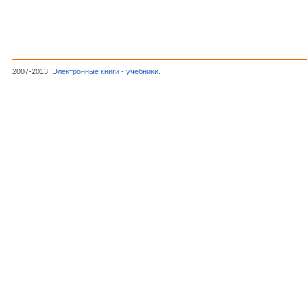
2007-2013.
Электронные книги - учебники
.
HARRIS, HARRIS HYPER-FAST RECOVE