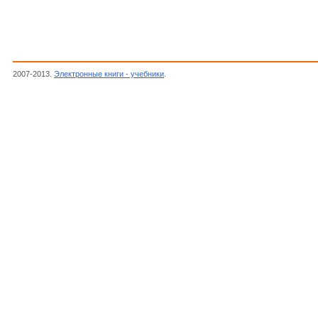
2007-2013.
Электронные книги - учебники
.
Henricus A., Levelt M., Hypergeometric fun