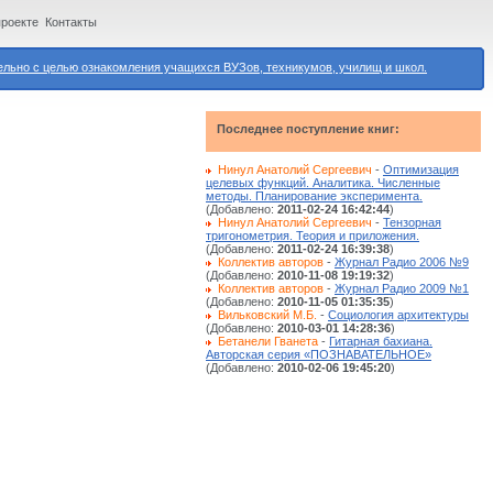
проекте
Контакты
ьно с целью ознакомления учащихся ВУЗов, техникумов, училищ и школ.
Последнее поступление книг:
Нинул Анатолий Сергеевич
-
Оптимизация
целевых функций. Аналитика. Численные
методы. Планирование эксперимента.
(Добавлено:
2011-02-24 16:42:44
)
Нинул Анатолий Сергеевич
-
Тензорная
тригонометрия. Теория и приложения.
(Добавлено:
2011-02-24 16:39:38
)
Коллектив авторов
-
Журнал Радио 2006 №9
(Добавлено:
2010-11-08 19:19:32
)
Коллектив авторов
-
Журнал Радио 2009 №1
(Добавлено:
2010-11-05 01:35:35
)
Вильковский М.Б.
-
Социология архитектуры
(Добавлено:
2010-03-01 14:28:36
)
Бетанели Гванета
-
Гитарная бахиана.
Авторская серия «ПОЗНАВАТЕЛЬНОЕ»
(Добавлено:
2010-02-06 19:45:20
)