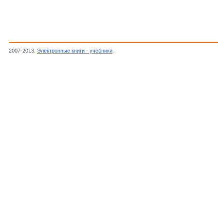
2007-2013.
Электронные книги - учебники
.
Коллектив авторов, Радiоаматор 2002_12