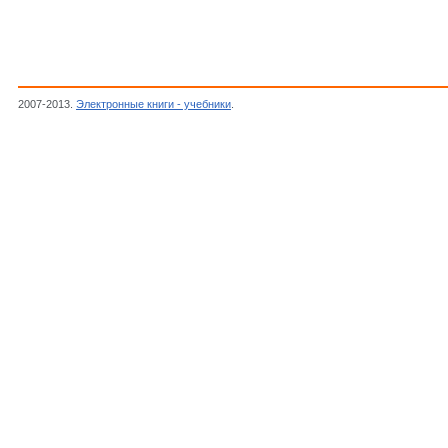
2007-2013.
Электронные книги - учебники
.
Коренев Ю.М., Овчаренко В.П., Егоров Е