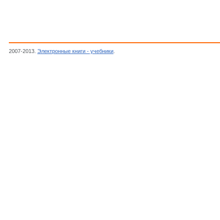
2007-2013.
Электронные книги - учебники
.
Маделунг О., Физика твердого тела. Лок