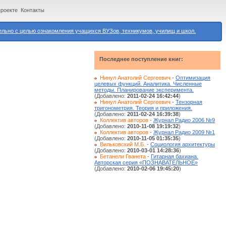
проекте
Контакты
ьно с целью ознакомления учащихся ВУЗов, техникумов, училищ и школ.
Последнее поступление книг:
Нинул Анатолий Сергеевич
-
Оптимизация
целевых функций. Аналитика. Численные
методы. Планирование эксперимента.
(Добавлено:
2011-02-24 16:42:44
)
Нинул Анатолий Сергеевич
-
Тензорная
тригонометрия. Теория и приложения.
(Добавлено:
2011-02-24 16:39:38
)
Коллектив авторов
-
Журнал Радио 2006 №9
(Добавлено:
2010-11-08 19:19:32
)
Коллектив авторов
-
Журнал Радио 2009 №1
(Добавлено:
2010-11-05 01:35:35
)
Вильковский М.Б.
-
Социология архитектуры
(Добавлено:
2010-03-01 14:28:36
)
Бетанели Гванета
-
Гитарная бахиана.
Авторская серия «ПОЗНАВАТЕЛЬНОЕ»
(Добавлено:
2010-02-06 19:45:20
)