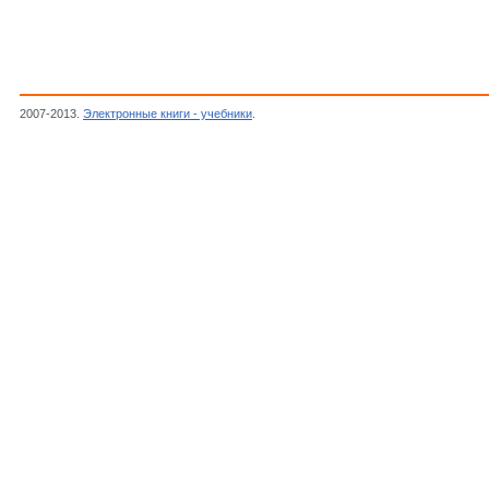
2007-2013.
Электронные книги - учебники
.
Philips, Симисторы (Triacs) 16А 500 - 8