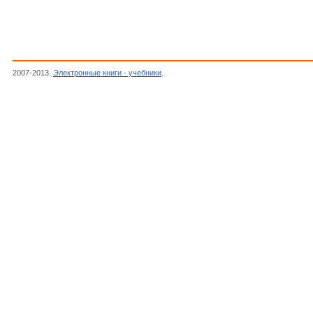
2007-2013.
Электронные книги - учебники
.
Прилкж Н.В., МРБ. Выпуск 0652. Карманны