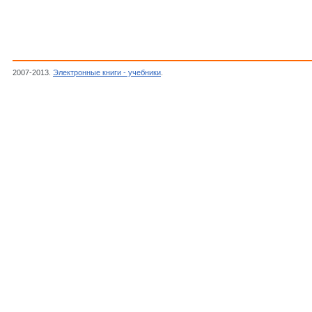
2007-2013.
Электронные книги - учебники
.
Сазыкин Н.С., Сырьевые ресурсы урано