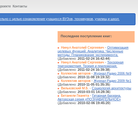
проекте
Контакты
ьно с целью ознакомления учащихся ВУЗов, техникумов, училищ и школ.
Последнее поступление книг:
Нинул Анатолий Сергеевич
-
Оптимизация
целевых функций. Аналитика. Численные
методы. Планирование эксперимента.
(Добавлено:
2011-02-24 16:42:44
)
Нинул Анатолий Сергеевич
-
Тензорная
тригонометрия. Теория и приложения.
(Добавлено:
2011-02-24 16:39:38
)
Коллектив авторов
-
Журнал Радио 2006 №9
(Добавлено:
2010-11-08 19:19:32
)
Коллектив авторов
-
Журнал Радио 2009 №1
(Добавлено:
2010-11-05 01:35:35
)
Вильковский М.Б.
-
Социология архитектуры
(Добавлено:
2010-03-01 14:28:36
)
Бетанели Гванета
-
Гитарная бахиана.
Авторская серия «ПОЗНАВАТЕЛЬНОЕ»
(Добавлено:
2010-02-06 19:45:20
)