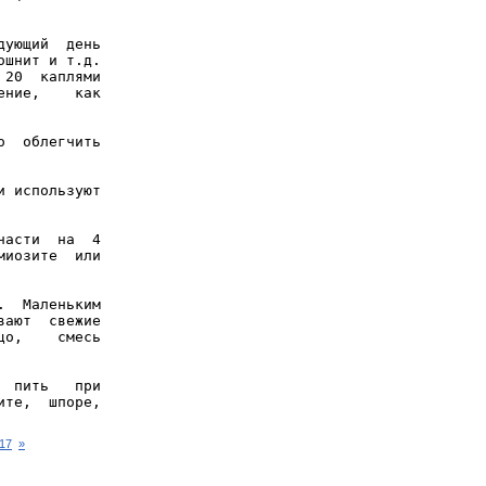
ующий  день

шнит и т.д.

20  каплями

ние,    как

  облегчить

 используют

асти  на  4

иозите  или

  Маленьким

ают  свежие

о,    смесь

 пить   при

17
»