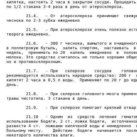
кипятка, настоять 2 часа в закрытом сосуде. Процедить.
по 1/2 стакана 3-4 раза в день от атеросклероза.

        21.4.   - От  атеросклероза  принимают  свежую
чеснока по 2-3 зубка ежедневно

        21.5.   - При атеросклерозе очень полезно есть
творога ежедневно.

        21.6.   - 300 г чеснока, вымытого и очищенного
в поллитровую бутыль,  залить спиртом,  настаивать  в 
недель,  принимать по 20  капель  ежедневно  в  полови
молока. Это средство считалось не только хорошим общеу
но и противосклерозным.

        21.7.   - При   склерозе    сосудов    головно
рекомендуется использовать народное средство: 200 г  к
кипятят 2 часа в 0,5 л воды.  Применяют по 20 г до еды
день.

        21.8.   - При склерозе головного мозга применя
травы чистотела. 3 стакана в день.

        21.9.   - При склерозе помогает крепкий отвар 
        21.10   - Одним  из  средств  лечения  гематом
использование бодяги. 2 ст. ложки бодяги,  истолченной
развести 4 ст.  ложками кипяченой воды и немедленно  п
больному месту.    Действие  бодяги  начинается  после
некоторого количества влаги.
