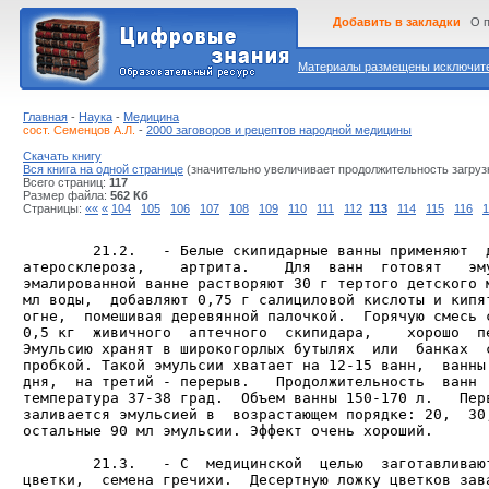
Добавить в закладки
О 
Материалы размещены исключител
Главная
-
Наука
-
Медицина
сост. Семенцов А.Л.
-
2000 заговоров и рецептов народной медицины
Скачать книгу
Вся книга на одной странице
(значительно увеличивает продолжительность загруз
Всего страниц:
117
Размер файла:
562 Кб
Страницы:
««
«
104
105
106
107
108
109
110
111
112
113
114
115
116
1
        21.2.   - Белые скипидарные ванны применяют  д
атеросклероза,    артрита.    Для  ванн  готовят   эму
эмалированной ванне растворяют 30 г тертого детского м
мл воды,  добавляют 0,75 г салициловой кислоты и кипят
огне,  помешивая деревянной палочкой.  Горячую смесь с
0,5 кг  живичного  аптечного  скипидара,    хорошо  пе
Эмульсию хранят в широкогорлых бутылях  или  банках  с
пробкой. Такой эмульсии хватает на 12-15 ванн,  ванны 
дня,  на третий - перерыв.   Продолжительность  ванн  
температура 37-38 град.  Объем ванны 150-170 л.   Перв
заливается эмульсией в  возрастающем порядке: 20,  30,
остальные 90 мл эмульсии. Эффект очень хороший.

        21.3.   - С  медицинской  целью  заготавливают
цветки,  семена гречихи.  Десертную ложку цветков зава