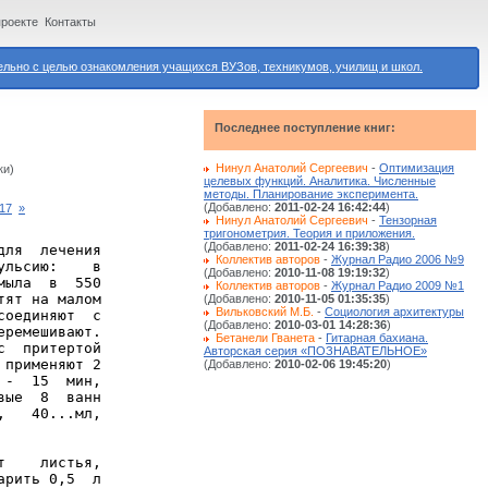
проекте
Контакты
ьно с целью ознакомления учащихся ВУЗов, техникумов, училищ и школ.
Последнее поступление книг:
Нинул Анатолий Сергеевич
-
Оптимизация
ки)
целевых функций. Аналитика. Численные
методы. Планирование эксперимента.
(Добавлено:
2011-02-24 16:42:44
)
17
»
Нинул Анатолий Сергеевич
-
Тензорная
тригонометрия. Теория и приложения.
(Добавлено:
2011-02-24 16:39:38
)
ля  лечения

Коллектив авторов
-
Журнал Радио 2006 №9
льсию:    в

(Добавлено:
2010-11-08 19:19:32
)
ыла  в  550

Коллектив авторов
-
Журнал Радио 2009 №1
ят на малом

(Добавлено:
2010-11-05 01:35:35
)
Вильковский М.Б.
-
Социология архитектуры
оединяют  с

(Добавлено:
2010-03-01 14:28:36
)
ремешивают.

Бетанели Гванета
-
Гитарная бахиана.
  притертой

Авторская серия «ПОЗНАВАТЕЛЬНОЕ»
применяют 2

(Добавлено:
2010-02-06 19:45:20
)
-  15  мин,

ые  8  ванн

   40...мл,

    листья,

рить 0,5  л
