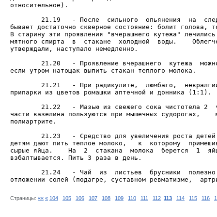
относительное).

        21.19   - После  сильного  опьянения  на  след
бывает достаточно скверное состояние: болит голова, то
В старину эти проявления "вчерашнего кутежа" лечились 
мятного спирта  в  стакане  холодной  воды.    Облегче
утверждали, наступало немедленно.

        21.20   - Проявление вчерашнего  кутежа  можно
если утром натощак выпить стакан теплого молока.

        21.21   - При радикулите,  люмбаго,  невралгии
припарки из цветов ромашки аптечной и донника (1:1).

        21.22   - Мазью из свежего сока чистотела 2  ч
части вазелина пользуются при мышечных судорогах,    м
полиартрите.

        21.23   - Средство для увеличения роста детей.
детям дают пить теплое молоко,   к  которому  примешив
сырые яйца.    На  2  стакана  молока  берется  1  яйц
взбалтывается. Пить 3 раза в день.

        21.24   - Чай  из  листьев  брусники  полезно 
Страницы:
««
«
104
105
106
107
108
109
110
111
112
113
114
115
116
1