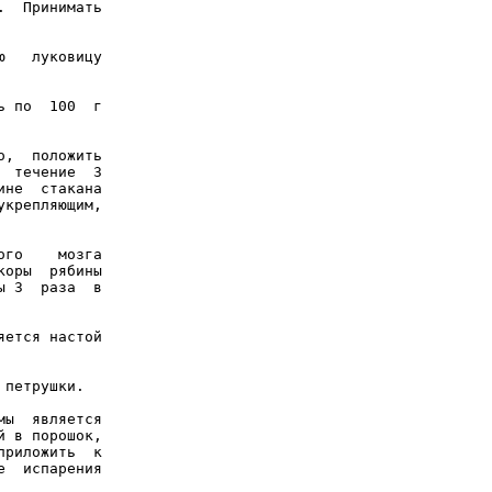
  Принимать

   луковицу

 по  100  г

,  положить

 течение  3

не  стакана

крепляющим,

го    мозга

оры  рябины

 3  раза  в

ется настой

петрушки.

ы  является

 в порошок,

риложить  к

  испарения
