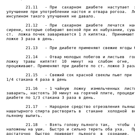
        21.11   - При  сахарном  диабете  наступает  з
улучшение при употреблении настоя и отвара рогоза.  Ле
инсулином такого улучшения не давало.

        21.12   - При  сахарном  диабете  лечатся  нас
сирени, которые собирают весной при их набухании, суша
ст.  ложка почек заваривается 1 л кипятка.  Принимают 
ложке 3 раза в день.

        21.13   - При диабете применяют свежие ягоды б
        21.14   - Отвар молодых побегов и листьев  гол
ложку  травы  кипятят  10  минут  на  слабом  огне,   
процеживают. Применяют при диабете по ст. ложке 3 раза
        21.15   - Свежий сок красной свеклы пьют при  
1/4 стакана 4 раза в день

        21.16   - 1 чайную  ложку  измельченных  листь
заварить, настоять 30 минут на горячей плите, процедит
диабете по 1/3 стакана 3 раза в день.

        21.17   - Народное средство отрезвления пьяных
нашатырного спирта растворить в  стакане  холодной  во
пьяному выпить.

        21.18   - Взять голову пьяного так,   чтобы  л
наложены на уши.  Быстро и сильно тереть оба уха.   Пр
достаточно  быстро  приведет  пьяного  в  сознание.   