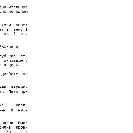
начительное

чение одним

тоем  почек

т в тени. 1

 по  1  ст.

русники.

убики:  ст.

 охлаждают,

 в день.

диабете  по

ев  черники

ь. Пить при

: 5  капель

ды  и  дать

адони  были

илив  крови

 (Хотя    и
