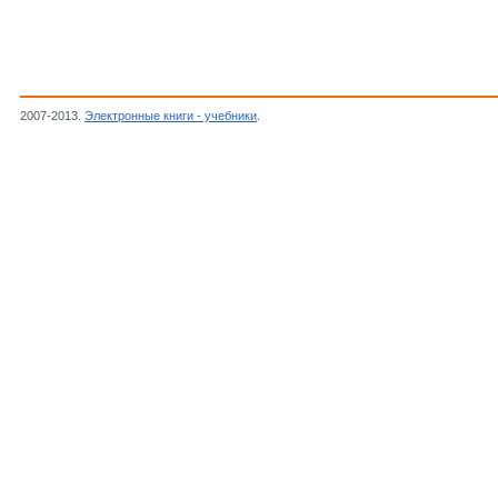
2007-2013.
Электронные книги - учебники
.
Захарченко П.И, Яшунская Ф.И., Евстра