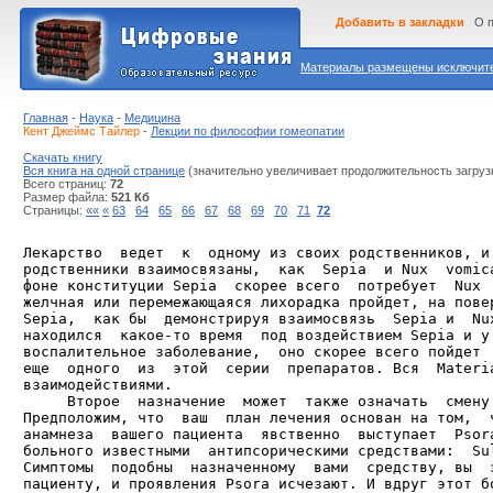
Добавить в закладки
О 
Материалы размещены исключител
Главная
-
Наука
-
Медицина
Кент Джеймс Тайлер
-
Лекции по философии гомеопатии
Скачать книгу
Вся книга на одной странице
(значительно увеличивает продолжительность загруз
Всего страниц:
72
Размер файла:
521 Кб
Страницы:
««
«
63
64
65
66
67
68
69
70
71
72
Лекарство  ведет  к  одному из своих родственников, и 
родственники взаимосвязаны,  как  Sepia  и Nux  vomica
фоне конституции Sepia  скорее всего  потребует  Nux  
желчная или перемежающаяся лихорадка пройдет, на повер
Sepia,  как бы  демонстрируя взаимосвязь  Sepia и  Nux
находился  какое-то время  под воздействием Sepia и у 
воспалительное заболевание,  оно скорее всего пойдет  
еще  одного  из  этой  серии  препаратов. Вся  Маtеriа
взаимодействиями.

     Второе  назначение  может  также означать  смену 
Предположим, что  ваш  план лечения основан на том,  ч
анамнеза  вашего пациента  явственно  выступает  Рsorа
больного известными  антипсорическими средствами:  Sul
Симптомы  подобны  назначенному  вами  средству, вы  з
пациенту, и проявления Psora исчезают. И вдруг этот бо