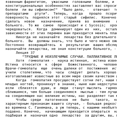
язвенным фарингитом,  ужасными  головными  болями, и  
конституциональных особенностях заставляет вас спросит
болели  ли вы сифилисом?"  "Было дело, -  отвечает  то
препаратами   ртути".  Теперь,  когда   прошло  псорич
поверхность  поднялся этот  старый  сифилис.  Конечно,
сделать  новое   назначение,  приняв  во  внимание   и
больного.  То же  самое  происходит и с Sycosis;  хрон
чередоваться.  Когда  доминирует один из  них,  осталь
зависимости от этих перемен вам приходится менять план
     Никогда не назначайте  лекарства без длительного 
больного.  Вы  должны знать, что было и чего можно ожи
Постоянно  возвращайтесь  к  результатам  ваших обслед
назначайте лекарства, не зная конституции больного, - 
     Лекция 37

        "ТРУДНЫЕ И НЕИЗЛЕЧИМЫЕ СЛУЧАИ. ПАЛЛИАТИВНОЕ ЛЕ
     Хотя  гомеопатия -  наука истинная,  истина извес
Истина  относится  к  сфере   Божественного,   человек
Врачи-гомеопаты  еще  очень далеки от  постижения  ист
учили  столетиями, что  часы  следует  делать  хорошо,
изготавливают известные во всем мире своим качеством ш
     Когда  гомеопатия просуществует сотни лет, наши п
младых ногтей, проникнут в знание, ныне нам недоступно
если  сблизятся  души, и  люди  станут мыслить  гармон
сближаемся, чем больше соединяемся  мыслью - тем лучше
на соединяющие нас великие истины, нас разделяет так м
     Чтобы  среди  патогенезов  не  было   такого,  ко
характерным признакам вашего случая, - большая редкост
во времена С. Ганемана, а уж теперь, с нашими необъятн
подавно. Конечно,  начинающим приходится опираться  на
подбирая и  назначая одно  лекарство  за другим, вы, п