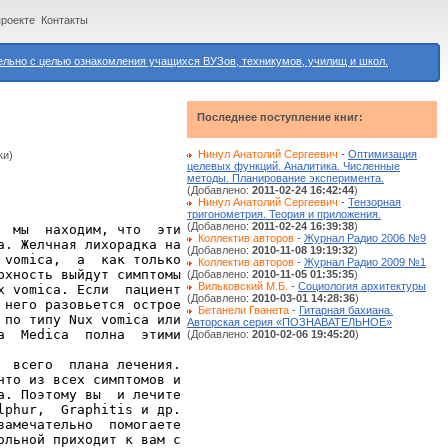
проекте
Контакты
ьно с целью ознакомления учащихся ВУЗов, техникумов, училищ и школ.
Последнее поступление книг:
Нинул Анатолий Сергеевич
-
Оптимизация
ки)
целевых функций. Аналитика. Численные
методы. Планирование эксперимента.
(Добавлено:
2011-02-24 16:42:44
)
Нинул Анатолий Сергеевич
-
Тензорная
тригонометрия. Теория и приложения.
(Добавлено:
2011-02-24 16:39:38
)
 мы  находим, что  эти

Коллектив авторов
-
Журнал Радио 2006 №9
. Желчная лихорадка на

(Добавлено:
2010-11-08 19:19:32
)
vomica,  а  как только

Коллектив авторов
-
Журнал Радио 2009 №1
хность выйдут симптомы

(Добавлено:
2010-11-05 01:35:35
)
Вильковский М.Б.
-
Социология архитектуры
 vomica. Если  пациент

(Добавлено:
2010-03-01 14:28:36
)
него разовьется острое

Бетанели Гванета
-
Гитарная бахиана.
по типу Nux vomica или

Авторская серия «ПОЗНАВАТЕЛЬНОЕ»
  Меdiса  полна  этими

(Добавлено:
2010-02-06 19:45:20
)
 всего  плана лечения.

то из всех симптомов и

. Поэтому вы  и лечите

phur,  Graphitis и др.

амечательно  помогаете

льной приходит к вам с
