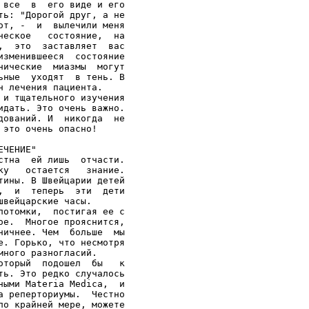
все  в  его виде и его

ь: "Дорогой друг, а не

т, -  и  вылечили меня

еское   состояние,  на

  это  заставляет  вас

зменившееся  состояние

ические  миазмы  могут

ные  уходят  в тень. В

 лечения пациента.

и тщательного изучения

дать. Это очень важно.

ований. И  никогда  не

это очень опасно!

ЧЕНИЕ"

тна  ей лишь  отчасти.

у   остается   знание.

ины. В Швейцарии детей

  и  теперь  эти  дети

вейцарские часы.

отомки,  постигая ее с

е.  Многое прояснится,

ичнее. Чем  больше  мы

. Горько, что несмотря

ного разногласий.

торый  подошел  бы   к

ь. Это редко случалось

ыми Маteriа Меdiса,  и

 реперториумы.  Честно

о крайней мере, можете
