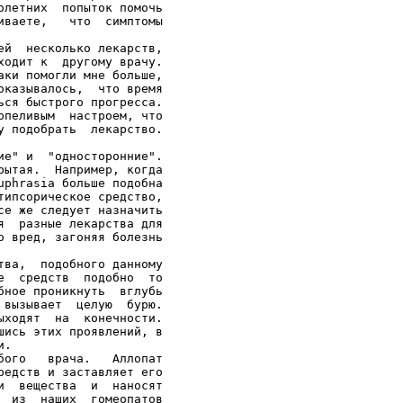
летних  попыток помочь

ваете,   что  симптомы

й  несколько лекарств,

одит к  другому врачу.

ки помогли мне больше,

казывалось,  что время

ся быстрого прогресса.

пеливым  настроем, что

 подобрать  лекарство.

е" и  "односторонние".

ытая.  Например, когда

phrasia больше подобна

ипсорическое средство,

е же следует назначить

  разные лекарства для

 вред, загоняя болезнь

ва,  подобного данному

  средств  подобно  то

ное проникнуть  вглубь

вызывает  целую  бурю.

ходят  на  конечности.

ись этих проявлений, в

.

ого   врача.   Аллопат

едств и заставляет его

  вещества  и  наносят

 из  наших  гомеопатов
