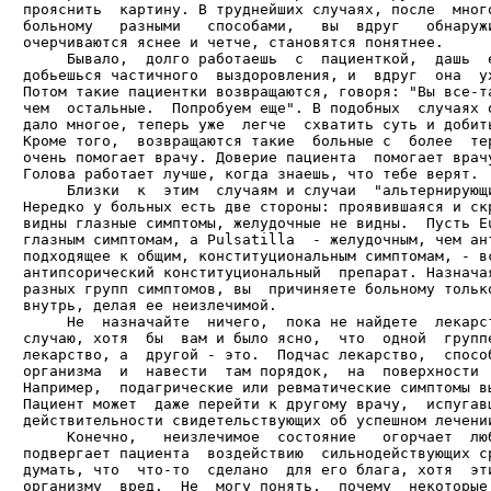
прояснить  картину. В труднейших случаях, после  много
больному   разными   способами,   вы  вдруг   обнаружи
очерчиваются яснее и четче, становятся понятнее.

     Бывало,  долго работаешь  с  пациенткой,  дашь  е
добьешься частичного  выздоровления, и  вдруг  она  ух
Потом такие пациентки возвращаются, говоря: "Вы все-та
чем  остальные.  Попробуем еще". В подобных  случаях о
дало многое, теперь уже  легче  схватить суть и добить
Кроме того,  возвращаются такие  больные с  более  тер
очень помогает врачу. Доверие пациента  помогает врачу
Голова работает лучше, когда знаешь, что тебе верят.

     Близки  к  этим  случаям и случаи  "альтернирующи
Нередко у больных есть две стороны: проявившаяся и скр
видны глазные симптомы, желудочные не видны.  Пусть Eu
глазным симптомам, а Pulsatilla  - желудочным, чем ант
подходящее к общим, конституциональным симптомам, - вс
антипсорический конституциональный  препарат. Назначая
разных групп симптомов, вы  причиняете больному только
внутрь, делая ее неизлечимой.

     Не  назначайте  ничего,  пока не найдете  лекарст
случаю, хотя  бы  вам и было ясно,  что  одной  группе
лекарство, а  другой - это.  Подчас лекарство,  способ
организма  и  навести  там порядок,  на  поверхности  
Например,  подагрические или ревматические симптомы вы
Пациент может  даже перейти к другому врачу,  испугавш
действительности свидетельствующих об успешном лечении
     Конечно,   неизлечимое  состояние   огорчает  люб
подвергает пациента  воздействию  сильнодействующих ср
думать, что  что-то  сделано  для его блага, хотя  эти
организму  вред.  Не  могу понять,  почему  некоторые 