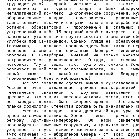
труднодоступной   горной   местности,   на   высоте   
полкилометра   от   уровня   озера,  и  были  обнаруже
мегалитический комплекс: циклопические сооружения, кул
оборонительные   кладки,   геометрически   правильные 
таинственными знаками и следами техногенной обработки.
останки   обсерватории  -  проложенный  в  скальных  п
устремленный в небо 15-метровый желоб с визирами - отд
напоминает утопленный в грунте секстант знаменитой обс
Улугбека под Самаркандом. Однако, глядя на  обнаруженн
(возможно,  в  далеком  прошлом здесь было также и пер
поневоле  вспоминается  описанный  Диодором  Сицилийск
Аполлона  в  Гиперборее,  имевший  не  только  культов
астрономическое предназначение.  Оттуда,  по  словам  
историка,  "Луна  видна  так,  будто она близка к Земл
различает на ней такие же возвышенности, как на  Земле
явный   намек   на   какой-то   неизвестный   Диодору 
"приближающий" Луну к наблюдателю).

      Все это позволило сделать вывод о существовании 
России в  очень  отдаленные  времена  высокоразвитой  
генетически   связанной   с   другими   известными   к
Древности. Это значит: писаная история России, всех  н
ее  народов  должна  быть  скорректирована.  Это значи
планка хронологии Отечества должна быть значительно сн
      Русская Лапландия - край древнейшей культуры, бы
одной из самых древних на Земле  -  имеет  прямое  отн
региону   Арктиды--Гипербореи.   Об   этом   свидетель
новонайденные каменные сооружения, и традиционное  для
уходящее  в  глубь  веков и тысячелетий поклонение сей
(что отличает их - аборигенов Севера - от  всех  други
народов).  Лопарский  сейд  -  это,  как правило,
