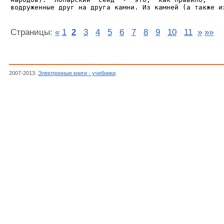
Страницы:
«
1
2
3
4
5
6
7
8
9
10
11
»
»»
2007-2013.
Электронные книги - учебники
.
Демин Валерий, Гиперборея - праматерь