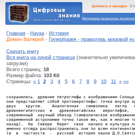
Добавить в закладки
О 
Материалы размещены исключител
Главная
-
Наука
-
История
Демин Валерий
-
Гиперборея - праматерь мировой к
Скачать книгу
Вся книга на одной странице
(значительно увеличива
загрузки)
Всего страниц:
18
Размер файла:
103 Кб
Страницы:
«
1
2
3
4
5
6
7
8
9
10
11
»
»»
сохранились  древние петроглифы с изображением Солнца.
они представляют собой протоиероглифы: точка внутри од
двух    кругов.    Аналогичная   символика   легла   в
древнеегипетских  и   древнекитайских   иероглифов,   
современный  научный обиход (символическое изображение
современной астрономии точно такое же, как и многие ты
назад).  На  Севере  берет  свое  начало и культура ла
именно отсюда распространились они по всем континентам
(и  в  частности  -  русский  историк науки Д.О.Святск