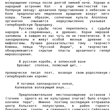
возвращение солнца после долгой зимней ночи. Хорошо из
народный  астроним  Кол  -  в  ряде  местностей  так  
Полярную звезду: архаичное представление о небесном не
Коле  предполагало  медленное  вращение  вокруг  него 
ковра.  Таким  образом,  солнечные  культы  Аполлона  
органично    смыкаются    недвусмысленно   указывая   
гиперборейскую Прародину.

       Русские  судьбы  тесно  переплелись  с  судьбам
народов - и современных,  и  древних.  Корни  мировой 
заложены  в каждом из нас чуть ли не генетически. В по
закодированы  и  живут  особой   жизнью   древние   си
мифологемы.  Лучшее  доказательство  тому  - творчеств
Клюева,  певца   "Русской   Индии",   в   творчестве  
обнаруживаются   скрытые   пласты   архаичного  гиперб
мировоззрения.

       В русском коробе, в эллинской вазе

      Брезжат  сполохи, полюсный щит, -

провидчески  писал  поэт,  возводя  свою родословную к
гиперборейским корням:

      Я потомок лапландского князя,

     Калевалов волхвующий внук...

       Предположительное  местонахождение  останков  Г
(точнее - одного из ее культурных очагов) было открыто
кончике  пера".  Именно  поэтому экспедиция отправилас
центр  Кольского   полуострова,   в   район   горного 
Ловозерские  тундры  и священного саамского Сейдозера.