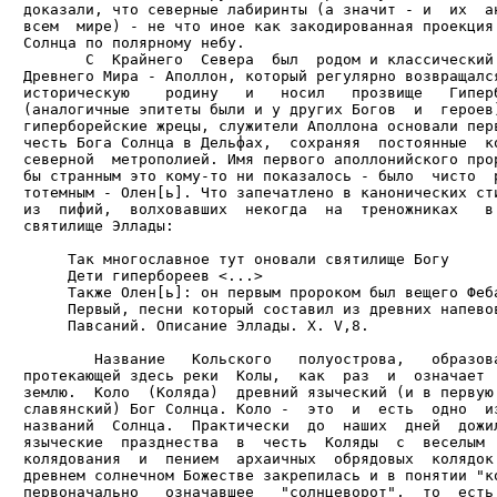
доказали, что северные лабиринты (а значит - и  их  ан
всем  мире) - не что иное как закодированная проекция 
Солнца по полярному небу.

       С  Крайнего  Севера  был  родом и классический 
Древнего Мира - Аполлон, который регулярно возвращался
историческую    родину   и   носил   прозвище   Гиперб
(аналогичные эпитеты были и у других Богов  и  героев)
гиперборейские жрецы, служители Аполлона основали перв
честь Бога Солнца в Дельфах,  сохраняя  постоянные  ко
северной  метрополией. Имя первого аполлонийского прор
бы странным это кому-то ни показалось - было  чисто  р
тотемным - Олен[ь]. Что запечатлено в канонических сти
из  пифий,  волховавших  некогда  на  треножниках   в 
святилище Эллады:

     Так многославное тут оновали святилище Богу

     Дети гипербореев <...>

     Также Олен[ь]: он первым пророком был вещего Феба
     Первый, песни который составил из древних напевов
     Павсаний. Описание Эллады. Х. V,8.

        Название   Кольского   полуострова,   образова
протекающей здесь реки  Колы,  как  раз  и  означает  
землю.  Коло  (Коляда)  древний языческий (и в первую 
славянский) Бог Солнца. Коло -  это  и  есть  одно  из
названий  Солнца.  Практически  до  наших  дней  дожил
языческие  празднества  в  честь  Коляды  с  веселым  
колядования  и  пением  архаичных  обрядовых  колядок.
древнем солнечном Божестве закрепилась и в понятии "ко
первоначально   означавшее   "солнцеворот",  то  есть 