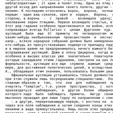
неблагоприятным ; 2) крик и полет птиц. Одни из птиц в
другой исход дел направлением своего полета, другие - 
пением. К последним относились ворон,  ворона,  ночная
первым - один вид соколов, орел и  коршун.  Ворона,  к
стороны, а воронь  -  с  правой  -  возвещали  удачу; 
неклевание зерен птицами. Первое возвещало счастье, вт
Этот род гадания особенно практиковался на войне, всле
сопровождал всегда Pullarius с  целым  фургоном  кур. 
ауспиций  были  еще  4)  приметы  по  четвероногим  жи
каким-нибудь необыкновенным  происшествиям  и  несчаст
напр., всякое народное собрание должно было немедленно
кто-нибудь из присутствовавших подвергся припадку паду
и в мирное время не предпринималось ничего важного без
испрашивания ауспиций. Даже в эпоху Цицерона, когда ве
особенно в высших классах уже  значительно  пошатнулас
которые заведывали этими гаданиями, смотрели на них ли
формальности, ауспиции все еще  служили  важным  средс
мере, для достижения политических целей, и вследствие 
А., обладавшая этим знанием, пользовалась большим уваж
   Официальные ауспиции устраивались только должностны
при этом служили лишь посредниками-специалистами.  Рол
главным образом в  том,  что  они  для  наблюдения  пр
очертить "templum", т.е. узкое  пространство,  с  кото
производиться  наблюдения,  и  другое  более  обширное
которого надо  было  наблюдать  приметы.  Авгур  своим
мысленно проводил две лиши (одну по направлению с севе
   - а другую, перерезывающую первую, с востока на  за
через все поле наблюдения и затем соединял концы этих 
линиями в виде прямоугольника. Лишь после этих предвар
магистрат, сидя с покрытой головой в узком templum и о