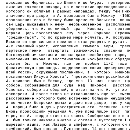
доходил до Нерчинска, до Шипки и до Амура,  претерпева
лишения тяжелого похода, но и жестокие преследования с
которого он обличал в разных неправдах. Между тем Нико
значение при дворе, и А. возвращен был в Москву  (1663
возвращения его в Москву были временем большого  лично
сам царь выказывал к нему  необыкновенное  расположени
убедились, что А. не личный  враг  Никона,  а  противн
церкви. Царь посоветовал  ему  через  Родиона  Стрешне
"соединиться", то по крайней мере молчать. А. послушал
Вскоре он еще сильнее прежнего стал укорять и ругать  
4-х конечный крест, исправление  символа  веры,  трехп
партесное пение,  отвергать  возможность  спасении  по
богослужебным книгам и послал даже челобитную  царю,  
низложения Никона и восстановления иосифовских обрядов
сослан  был  в  Мезень,  где  он  пробыл  11/2  года, 
фанатическую проповедь, поддерживая своих приверженцев
всей России, окружными посланиями, в  которых  именова
посланником Иисуса Христа", "протосингелом российской 
А. привезен был в Москву, где его  13  мая  после  тще
соборе, собравшемся для  суда  над  Никоном,  расстриг
Успенск. соборе за обедней, в ответ на что А. тут же  
архиеpеям. И после этого не отказывались еще от  мысли
расстрижение которого было встречено большим неудоволь
и во многих боярских домах и даже при дворе, где у ход
А. царицы было в день расстрижения его  "великое  нест
Вновь происходили увещания А. уже пред лицом вост. пат
м-ре, но А. твердо стоял на своем. Сообщников его в эт
А. был только наказан кнутом и сослан в Пустозерск (16
вырезали языка, как Лазарю и Епифанию, с которыми он и
симбирский, был сослан в Пустозерск. 14 лет просидел А