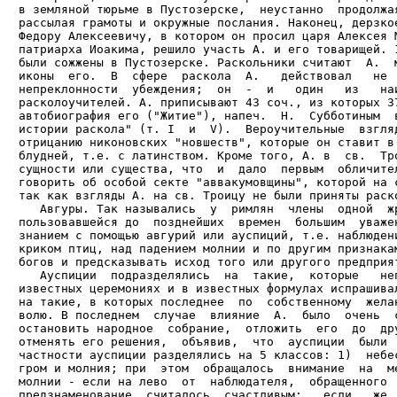
в земляной тюрьме в Пустозерске,  неустанно  продолжая
рассылая грамоты и окружные послания. Наконец, дерзкое
Федору Алексеевичу, в котором он просил царя Алексея М
патриарха Иоакима, решило участь А. и его товарищей. 1
были сожжены в Пустозерске. Раскольники считают  А.  м
иконы  его.  В  сфере  раскола  А.   действовал   не  
непреклонности  убеждения;  он  -  и   один   из   наи
расколоучителей. А. приписывают 43 соч., из которых 37
автобиография его ("Житие"), напеч.  Н.  Субботиным  в
истории раскола" (т. I  и  V).  Вероучительные  взгляд
отрицанию никоновских "новшеств", которые он ставит в 
блудней, т.е. с латинством. Кроме того, А. в  св.  Тро
сущности или существа, что  и  дало  первым  обличител
говорить об особой секте "аввакумовщины", которой на с
так как взгляды А. на св. Троицу не были приняты раско
   Авгуры. Так назывались  у  римлян  члены  одной  жр
пользовавшейся до  позднейших  времен  большим  уважен
знанием с помощью авгурий или ауспиций, т.е. наблюдени
криком птиц, над падением молнии и по другим признакам
богов и предсказывать исход того или другого предприят
   Ауспиции  подразделялись  на  такие,  которые   неп
известных церемониях и в известных формулах испрашивал
на такие, в которых последнее  по  собственному  желан
волю. В последнем  случае  влияние  А.  было  очень  с
остановить народное  собрание,  отложить  его  до  дру
отменять его решения,  объявив,  что  ауспиции  были  
частности ауспиции разделялись на 5 классов: 1)  небес
гром и молния; при  этом  обращалось  внимание  на  ме
молнии - если на лево  от  наблюдателя,  обращенного  
предзнаменование  считалось  счастливым;   если   же  