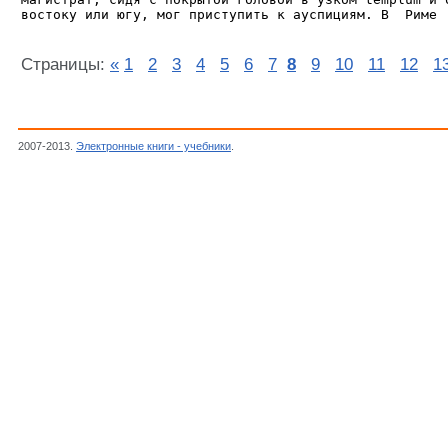
Страницы:
«
1
2
3
4
5
6
7
8
9
10
11
12
1
2007-2013.
Электронные книги - учебники
.
Брокгауз Ефрон, Энциклопедический сл