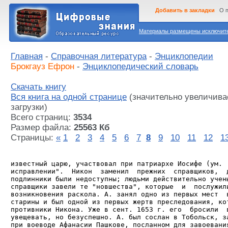
Добавить в закладки
О 
Материалы размещены исключител
Главная
-
Справочная литература
-
Энциклопедии
Брокгауз Ефрон
-
Энциклопедический словарь
Скачать книгу
Вся книга на одной странице
(значительно увеличива
загрузки)
Всего страниц:
3534
Размер файла:
25563 Кб
Страницы:
«
1
2
3
4
5
6
7
8
9
10
11
12
1
известный царю, участвовал при патриархе Иосифе (ум.  
исправлении".  Никон  заменил  прежних  справщиков,  д
подлинники были недоступны; людьми действительно учены
справщики завели те "новшества", которые  и  послужили
возникновения раскола. А. занял одно из первых мест  в
старины и был одной из первых жертв преследования, кот
противники Никона. Уже в сент. 1653 г. его  бросили  в
увещевать, но безуспешно. А. был сослан в Тобольск, за
при воеводе Афанасии Пашкове, посланном для завоевания