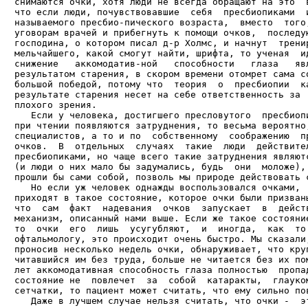
снимаются очки, хотя люди не всегда обращают на это  в
что если люди, почувствовавшие  себя  пресбиопиками  и
называемого пресбио-пического возраста,  вместо  того,
уговорам врачей и прибегнуть к помощи очков,  последую
господина, о котором писал д-р Холмс, и начнут  тренир
мельчайшего, какой смогут найти, шрифта, то ученая  ид
снижение   аккомодатив-ной   способности   глаза   явл
результатом старения, в скором времени отомрет сама со
большой победой, потому что  теория  о  пресбиопии  ка
результате старения несет на себе ответственность за  
плохого зрения.

   Если у человека, достигшего пресловутого  пресбиопи
при чтении появляются затруднения, то весьма вероятно,
специалистов, а то и по  собственному  соображению  пр
очков.  В  отдельных  случаях  такие  люди  действител
пресбиопиками, но чаще всего такие затруднения являютс
(и люди о них мало бы задумались, будь  они  моложе), 
прошли бы сами собой, позволь мы природе действовать с
   Но если уж человек однажды воспользовался очками,  
приходят в такое состояние, которое очки были призваны
что  сам  факт  надевания  очков  запускает  в  действ
механизм, описанный нами выше. Если же такое состояние
то  очки  его  лишь  усугубляют,  и  иногда,  как  то 
офтальмологу, это происходит очень быстро. Мы сказали,
проносив несколько недель очки, обнаруживает, что круп
читавшийся им без труда, больше не читается без их пом
лет аккомодативная способность глаза полностью  пропад
состояние не  повлечет  за  собой  катаракты,  глауком
сетчатки, то пациент может считать, что ему сильно пов
   Даже в лучшем случае нельзя считать, что очки -  эт