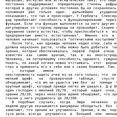
выпуклых, вогнутых или астигматических линз, это лишь 
постоянно  поддерживает  определенную  степень  рефрак
которая в других условиях постоянно бы не сохранялась.
положения  дел  только  один:   дальнейшее   ухудшение
показывает, что так и происходит. У Герберта  Спенсера
дар приобретает способность к функционированию  через 
функции. Если эта функция выполняется за него другим а
регулировок со стороны природы не произойдет. Скорее п
нарушение своего естества, чтобы приспособиться к  иск
предпринятым  вместо  естественных".  Именно  это  и  
человек начинает пользоваться "оптическими костылями".
   После того, как однажды человек надел очки, сила их
должна неуклонно расти, чтобы можно было добиться  той
зрения, которая обеспечивалась  первой  парой  очков. 
известен  как  самим  врачам,  так  и  их  многострада
Человеку, не потерявшему способность здравого  суждени
понять, по какой логике можно отстаивать  этот  верный
глаз и применять его к себе или к своим ближним. Так, 
   ,   которые    имели

неосторожность надеть очки из-за того только, что  не 
мелкий  шрифт   на   проверочной   таблице,   спустя  
обнаруживают, что им не удается уже без  их  помощи  п
крупный шрифт, который прежде легко им давался. Д-р Бе
один господин с миопией 20/70,  который  надел  очки, 
зрение 20/20, через некоторое время обнаружил, что зре
глазом у него ухудшилось до 20/200.

   В  подобных  случаях,  когда   люди   нечаянно   ра
неделю-другую оказываются вынуждены обходиться  без  н
замечают, что зрение их улучшилось. Зрение, и мы  подч
сути дела, всегда  улучшается  в  большей  или  меньше