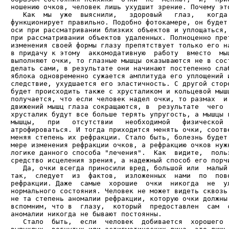
ношению очков, человек лишь ухудшит зрение. Почему это
   Как  мы  уже  выяснили,   здоровый   глаз,   когда 
функционирует правильно. Подобно фотокамере, он будет 
оси при рассматривании близких объектов и уплощаться, 
при рассматривании объектов удаленных. Полноценно прет
изменения своей формы глазу препятствует только его на
в придачу к этому  аккомодативную  работу  вместо  мыш
выполняют очки, то глазные мышцы оказываются не в сост
делать сами, в результате они начинают постепенно слаб
яблока одновременно сужается амплитуда его уплощений и
следствие, ухудшается его эластичность. С другой сторо
будет происходить также с хрусталиком и кольцевой мышц
получается, что если человек надел очки, то размах  и 
движений мышц глаза сокращаются, в  результате  чего  
хрусталик будут все больше терять упругость, а мышцы г
мышцы,   при   отсутствии   необходимой   физической  
атрофироваться. И тогда приходится менять очки, соотве
меняя степень их рефракции. Стало быть, болезнь будет 
мере изменения рефракции очков, а рефракцию очков нужн
логике данного способа "лечения".  Как  видите,  польз
средство исцеления зрения, а надежный способ его порчи
   Да, очки всегда приносили вред, большой или  малый.
так,  следует  из  фактов,  изложенных  нами  по  пово
рефракции. Даже  самые  хорошие  очки  никогда  не  ул
нормального состояния. Человек не может видеть сквозь 
не та степень аномалии рефракции, которую очки должны 
вспомним, что в  глазу,  который  предоставлен  сам  с
аномалии никогда не бывают постоянны.

   Стало  быть,  если  человек  добивается  хорошего  