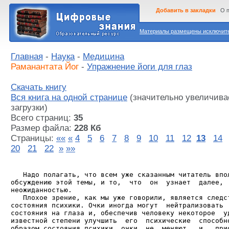
Добавить в закладки
О 
Материалы размещены исключител
Главная
-
Наука
-
Медицина
Раманантата Йог
-
Упражнение йоги для глаз
Скачать книгу
Вся книга на одной странице
(значительно увеличива
загрузки)
Всего страниц:
35
Размер файла:
228 Кб
Страницы:
««
«
4
5
6
7
8
9
10
11
12
13
14
20
21
22
»
»»
   Надо полагать, что всем уже сказанным читатель впол
обсуждению этой темы, и то,  что  он  узнает  далее,  
неожиданностью.

   Плохое зрение, как мы уже говорили, является следст
состояния психики. Очки иногда могут  нейтрализовать  
состояния на глаза и, обеспечив человеку некоторое  уд
известной степени улучшить  его  психические  способно
образом состояния психики  очки  не  меняют,  и,  прио