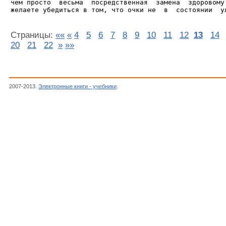
чем просто  весьма  посредственная  замена  здоровому 
Страницы:
««
«
4
5
6
7
8
9
10
11
12
13
14
20
21
22
»
»»
2007-2013.
Электронные книги - учебники
.
Раманантата Йог, Упражнение йоги для г